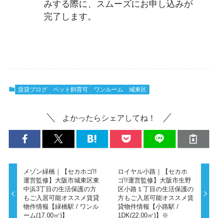
みする際に、スムーズにお申し込みが
完了します。
賃貸ブログ
ペット飼育可
ワンルーム
城東区
よかったらシェアしてね！
メゾン緑橋｜【セカホゴ!!
ロイヤル小路｜【セカホ
運営監修】大阪市城東区東
ゴ!!運営監修】大阪市生野
中浜3丁目の生活保護の方
区小路１丁目の生活保護の
もご入居可能オススメ賃貸
方もご入居可能オススメ賃
物件情報【緑橋駅 / ワンル
貸物件情報【小路駅 /
ーム(17.00㎡)】
1DK(22.00㎡)】※