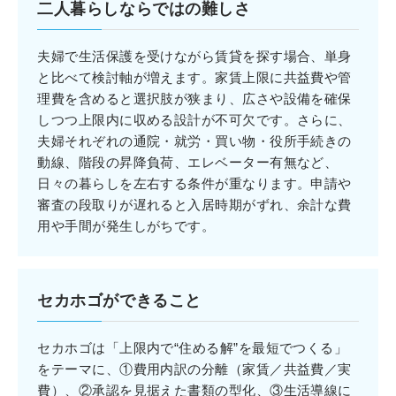
二人暮らしならではの難しさ
夫婦で生活保護を受けながら賃貸を探す場合、単身
と比べて検討軸が増えます。家賃上限に共益費や管
理費を含めると選択肢が狭まり、広さや設備を確保
しつつ上限内に収める設計が不可欠です。さらに、
夫婦それぞれの通院・就労・買い物・役所手続きの
動線、階段の昇降負荷、エレベーター有無など、
日々の暮らしを左右する条件が重なります。申請や
審査の段取りが遅れると入居時期がずれ、余計な費
用や手間が発生しがちです。
セカホゴができること
セカホゴは「上限内で“住める解”を最短でつくる」
をテーマに、①費用内訳の分離（家賃／共益費／実
費）、②承認を見据えた書類の型化、③生活導線に