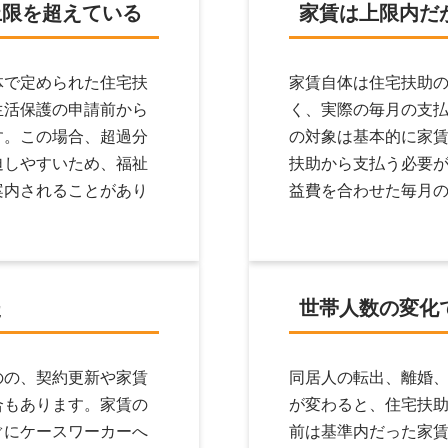
上限を超えている
家賃は上限内だ
体で定められた住宅扶
家賃自体は住宅扶助
生活保護の申請前から
く、実際の毎月の支
す。この場合、超過分
の対象は基本的に家
迫しやすいため、福祉
扶助から支払う必要
案内されることがあり
益費を合わせた毎月
た
世帯人数の変化
のの、契約更新や家賃
同居人の転出、離婚
合もあります。家賃の
が変わると、住宅扶
ぐにケースワーカーへ
前は基準内だった家