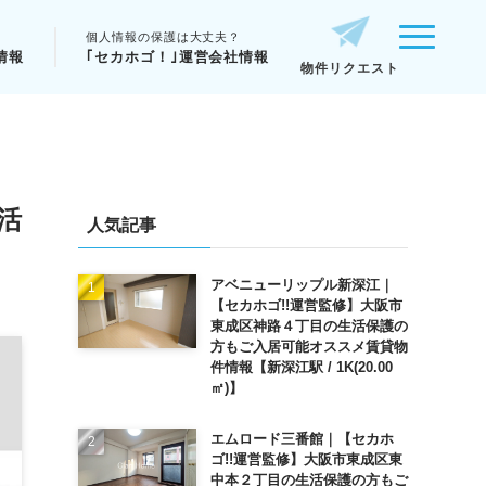
個人情報の保護は大丈夫？
情報
｢セカホゴ！｣運営会社情報
物件リクエスト
活
人気記事
アベニューリップル新深江｜
【セカホゴ!!運営監修】大阪市
東成区神路４丁目の生活保護の
方もご入居可能オススメ賃貸物
件情報【新深江駅 / 1K(20.00
㎡)】
エムロード三番館｜【セカホ
ゴ!!運営監修】大阪市東成区東
中本２丁目の生活保護の方もご