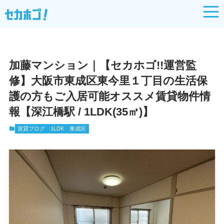
?>
加藤マンション｜【セカホゴ!!運営監
修】大阪市東成区東今里１丁目の生活保
護の方もご入居可能オススメ賃貸物件情
報【深江橋駅 / 1LDK(35㎡)】
賃貸ブログ
1LDK
東成区