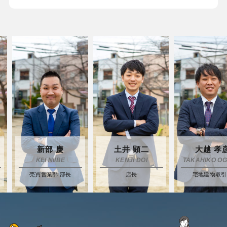
新部 慶
土井 顕二
大越 孝彦
KEI NIIBE
KENJI DOI
TAKAHIKO OGOS
売買営業部 部長
店長
宅地建物取引士