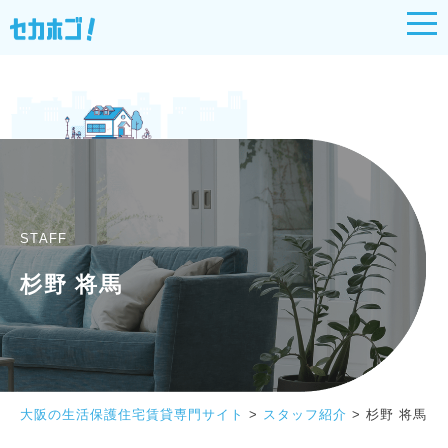
STAFF
杉野 将馬
大阪の生活保護住宅賃貸専門サイト
>
スタッフ紹介
>
杉野 将馬