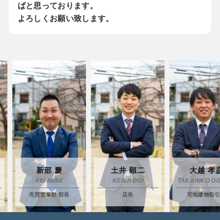
ばと思っております。
よろしくお願い致します。
新部 慶
土井 顕二
大越 孝彦
KEI NIIBE
KENJI DOI
TAKAHIKO OGOS
売買営業部 部長
店長
宅地建物取引士