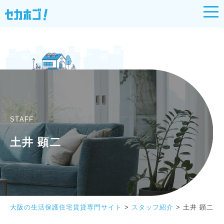
STAFF
土井 顕二
大阪の生活保護住宅賃貸専門サイト
>
スタッフ紹介
>
土井 顕二