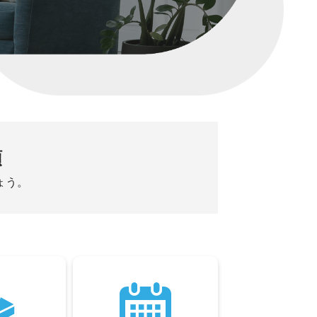
順
ょう。