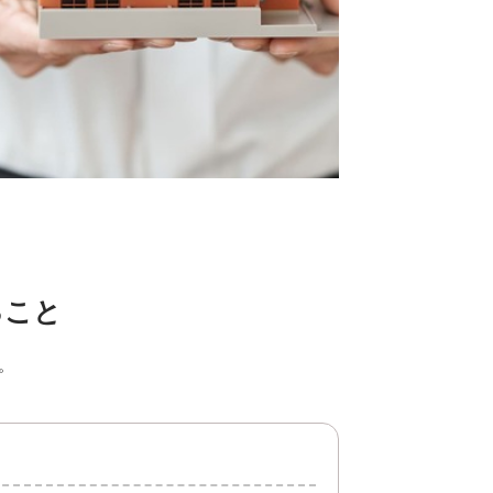
ること
。